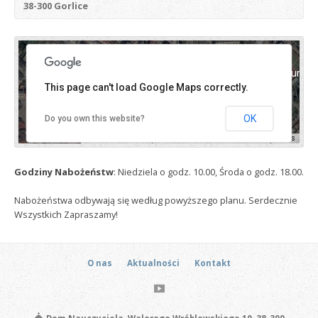
38-300 Gorlice
For development purposes only
For development purpos
This page can't load Google Maps correctly.
OK
Do you own this website?
Keyboard shortcuts
Image may be subject to copyright
Terms
Godziny Nabożeństw
: Niedziela o godz. 10.00, Środa o godz. 18.00.
Nabożeństwa odbywają się według powyższego planu. Serdecznie
Wszystkich Zapraszamy!
O nas
Aktualności
Kontakt