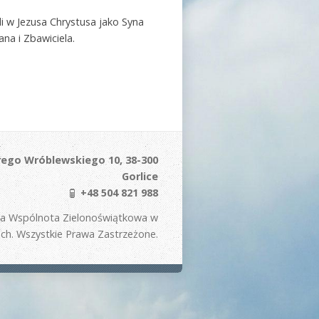
yli w Jezusa Chrystusa jako Syna
na i Zbawiciela.
ego Wróblewskiego 10, 38-300
Gorlice
+48 504 821 988
na Wspólnota Zielonoświątkowa w
ach. Wszystkie Prawa Zastrzeżone.