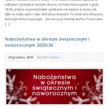
odbywać się będą w naszym zborze, w Domu Nauczyciela o godz.
18.00, jedynie w poniedziałek spotkanie nie będzie w dużej sali,
tylko w małej salce z tyłu. Werset przewodni: To mówi ten, który jest,
który był i który ma przyjść… kto ma uszy niechaj słucha. Przed nami
[…]
Nabożeństwa w okresie świątecznym i
noworocznym 2025/26
24 grudnia, 2025
by
EWZ Gorlice