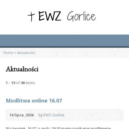
Home
>
Aktualności
Aktualności
1
–
10
of
40
items
Modlitwa online 16.07
16 lipca, 2026
by
EWZ Gorlice
W czwartek, 16.07. o godz. 19.30 mamy spotkanie modlitewne