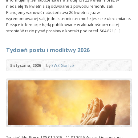
Informujemy, że nabożeństwa w środę 15 i 22 kwietnia oraz w
niedzielę 19 kwietnia są odwołane z powodu remontu sali.
Planujemy wznowić nabożeństwa 26 kwietnia już w
wyremontowanej sali, jednak termin ten może jeszcze ulec zmianie.
Bieżące informacje będą publikowane w aktualnościach na tej
stronie.W razie pytań prosimy o kontakt pod nr tel. 504 821 […]
Tydzień postu i modlitwy 2026
5 stycznia, 2026
by
EWZ Gorlice
Tydzień Modlitw od 05.01.2026 – 11.01.2026 Wszystkie spotkania