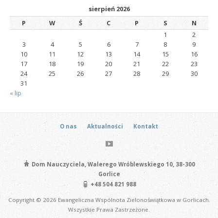
sierpień 2026
P
W
Ś
C
P
S
N
1
2
3
4
5
6
7
8
9
10
11
12
13
14
15
16
17
18
19
20
21
22
23
24
25
26
27
28
29
30
31
« lip
O nas
Aktualności
Kontakt
Dom Nauczyciela, Walerego Wróblewskiego 10, 38-300
Gorlice
+48 504 821 988
Copyright © 2026 Ewangeliczna Wspólnota Zielonoświątkowa w Gorlicach.
Wszystkie Prawa Zastrzeżone.