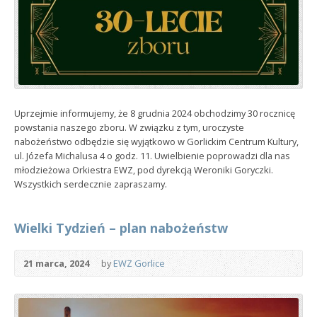
Uprzejmie informujemy, że 8 grudnia 2024 obchodzimy 30 rocznicę
powstania naszego zboru. W związku z tym, uroczyste
nabożeństwo odbędzie się wyjątkowo w Gorlickim Centrum Kultury,
ul. Józefa Michalusa 4 o godz. 11. Uwielbienie poprowadzi dla nas
młodzieżowa Orkiestra EWZ, pod dyrekcją Weroniki Goryczki.
Wszystkich serdecznie zapraszamy.
Wielki Tydzień – plan nabożeństw
21 marca, 2024
by
EWZ Gorlice