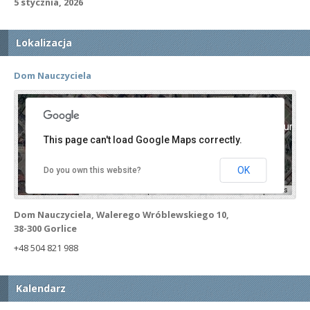
5 stycznia, 2026
Lokalizacja
Dom Nauczyciela
For development purposes only
For development purpos
This page can't load Google Maps correctly.
OK
Do you own this website?
Keyboard shortcuts
Image may be subject to copyright
Terms
Dom Nauczyciela, Walerego Wróblewskiego 10,
38-300 Gorlice
+48 504 821 988
Kalendarz