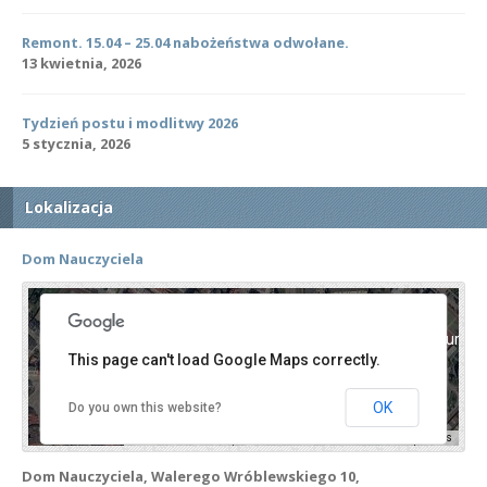
Remont. 15.04 – 25.04 nabożeństwa odwołane.
13 kwietnia, 2026
Tydzień postu i modlitwy 2026
5 stycznia, 2026
Lokalizacja
Dom Nauczyciela
For development purposes only
For development purpos
This page can't load Google Maps correctly.
OK
Do you own this website?
Keyboard shortcuts
Image may be subject to copyright
Terms
Dom Nauczyciela, Walerego Wróblewskiego 10,