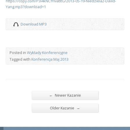
https://copy.com/P3i4kNCfYivatItG/2013-05-19-Niedziela2-David-
Yang.mp3?download=1
Download MP3
Posted in
Wykłady Konferencyjne
Tagged with
Konferencja Maj 2013
←
Newer Kazanie
→
Older Kazanie