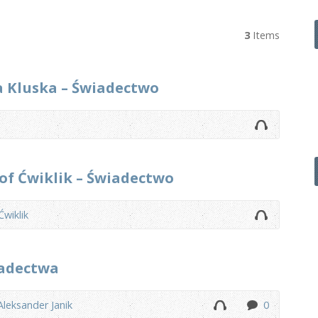
3
Items
a Kluska – Świadectwo
of Ćwiklik – Świadectwo
Ćwiklik
iadectwa
Aleksander Janik
0