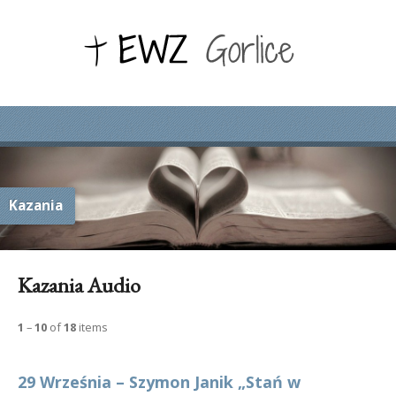
Kazania
Kazania Audio
1
–
10
of
18
items
29 Września – Szymon Janik „Stań w