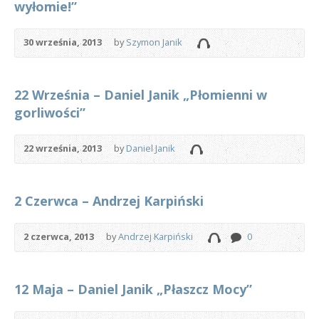
wyłomie!”
30 września, 2013
by
Szymon Janik
22 Września – Daniel Janik „Płomienni w
gorliwości”
22 września, 2013
by
Daniel Janik
2 Czerwca – Andrzej Karpiński
2 czerwca, 2013
by
Andrzej Karpiński
0
12 Maja – Daniel Janik „Płaszcz Mocy”