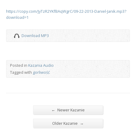
https://copy.com/JyTzR2YKfBAqWgrC/09-22-2013-Daniel-Janik.mp3?
download=1
Download MP3
Posted in
Kazania Audio
Tagged with
gorliwość
←
Newer Kazanie
→
Older Kazanie